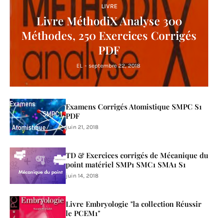
LIVRE
Livre MéthodiX Analyse 300
Méthodes, 250 Exercices Corrigés
PDF
EL
-
septembre 22, 2018
Examens Corrigés Atomistique SMPC S1
PDF
juin 21, 2018
TD & Exercices corrigés de Mécanique du
point matériel SMP1 SMC1 SMA1 S1
juin 14, 2018
Livre Embryologie "la collection Réussir
le PCEM1"