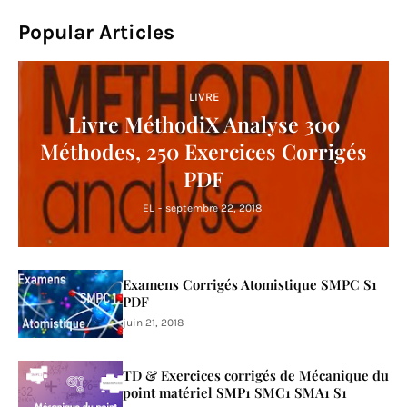
Popular Articles
LIVRE
Livre MéthodiX Analyse 300
Méthodes, 250 Exercices Corrigés
PDF
EL
-
septembre 22, 2018
Examens Corrigés Atomistique SMPC S1
PDF
juin 21, 2018
TD & Exercices corrigés de Mécanique du
point matériel SMP1 SMC1 SMA1 S1