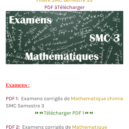
Filière SMC semestre S3
PDF àTélécharger
Examens :
PDF 1:
Examens corrigés de
Mathematique chimie
SMC Semestre 3
⏩⏩Télécharger PDF 1⏪⏪
PDF 2:
Examens corrigés de
Mathematique