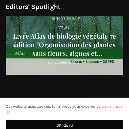
Editors' Spotlight
ATLAS
Livre Atlas de biologie végétale 7e
édition "Organisation des plantes
sans fleurs, algues et
champignons" PDF
EL
-
octobre 26, 2021
Our website uses cookies to improve your experience.
Learn more
HOME
ABOUT US
PRIVACY POLICY
CONTACT US
DESIGN BY -
PRO BLOGGER TEMPLATES
OK, Go it!