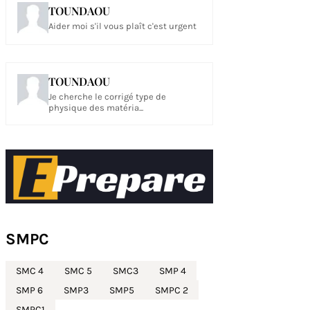
TOUNDAOU
Aider moi s'il vous plaît c'est urgent
TOUNDAOU
Je cherche le corrigé type de
physique des matéria...
SMPC
SMC 4
SMC 5
SMC3
SMP 4
SMP 6
SMP3
SMP5
SMPC 2
SMPC1