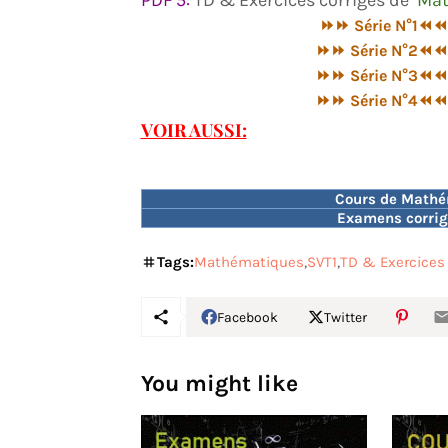
PDF 5:
TD & Exercices corrigés de
Mat
⏩⏩ Série N°1⏪⏪
⏩⏩ Série N°2⏪⏪
⏩⏩ Série N°3⏪⏪
⏩⏩ Série N°4⏪⏪
VOIR AUSSI:
Cours de Mathém
Examens corrig
Tags:
Mathématiques
SVT1
TD & Exercices
Facebook
Twitter
You might like