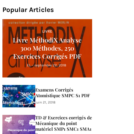
Popular Articles
LIVRE
Livre MéthodiX Analyse
300 Méthodes, 250
Exercices Corrigés PDF
EL
-
septembre 22, 2018
Examens Corrigés
Atomistique SMPC S1 PDF
juin 21, 2018
TD & Exercices corrigés de
Mécanique du point
matériel SMP1 SMC1 SMA1