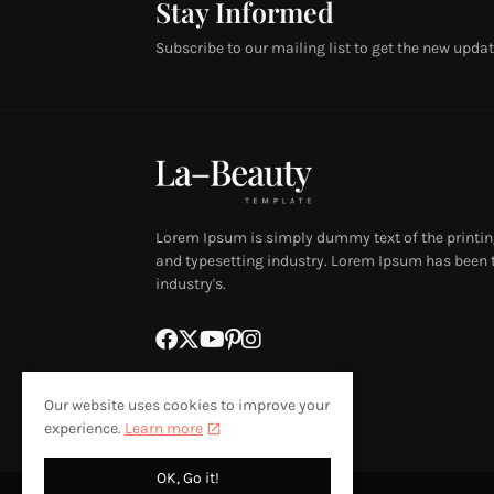
Stay Informed
Subscribe to our mailing list to get the new updat
Lorem Ipsum is simply dummy text of the printin
and typesetting industry. Lorem Ipsum has been 
industry's.
Our website uses cookies to improve your
experience.
Learn more
OK, Go it!