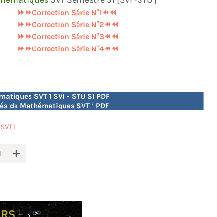
hématiques
SVT Semestre S1 [SVI -STU ]
⏩⏩Correction Série N°1⏪⏪
⏩⏩Correction Série N°2⏪⏪
⏩⏩Correction Série N°3⏪⏪
⏩⏩Correction Série N°4⏪⏪
atiques SVT 1 SVI - STU S1 PDF
és de Mathématiques SVT 1 PDF
 SVT1